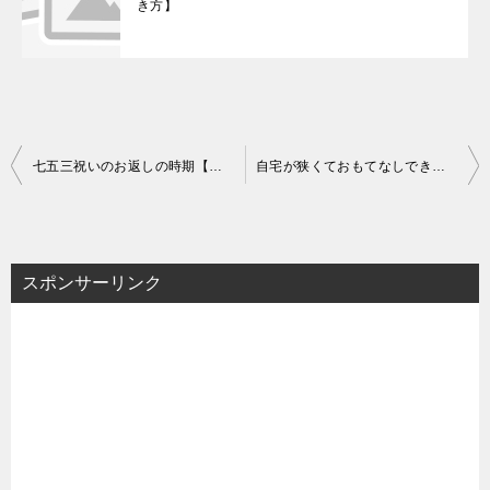
き方】
投
七五三祝いのお返しの時期【金額の相場と熨斗の書き方】
自宅が狭くておもてなしできないとき
稿
ナ
ビ
スポンサーリンク
ゲ
ー
シ
ョ
ン